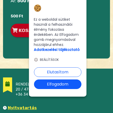
Ár:
500 Ft
Hozzájárulás a
sütikhez
500 Ft
Ez a weboldal sütiket
használ a felhasználói
élmény fokozása
KOSÁRBA
érdekében. Az Elfogadom
gomb megnyomásával
hozzájárul ehhez.
Adatkezelési tájékoztató
BEÁLLÍTÁSOK
Elutasítom
Elfogadom
RENDELÉSFELVÉTEL
20 / 474 - 2464
+36 34 / 305 - 222
Nyitvatartás