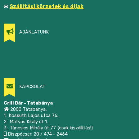
Szállítási körzetek és díjak
AJÁNLATUNK
KAPCSOLAT
Grill Bár - Tatabánya
2800 Tatabánya,
1.: Kossuth Lajos utca 76.
2.: Mátyás Király út 1.
3.: Táncsics Mihály út 77. (csak kiszállítás!)
Diszpécser: 20 / 474 - 2464