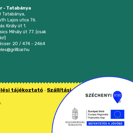
ár - Tatabánya
 Tatabánya,
suth Lajos utca 76.
ás Király út 1.
sics Mihály út 77. (csak
ás!)
cser: 20 / 474 - 2464
les@grillbar.hu
lési tájékoztató
Szállítási
•
.