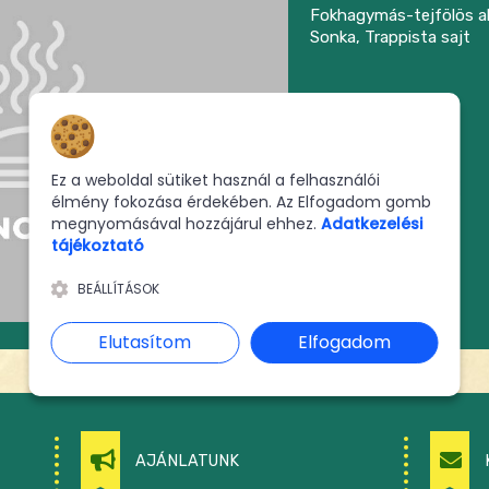
Fokhagymás-tejfölös ala
Sonka, Trappista sajt
2510 Ft
Hozzájárulás a sütikhez
Ez a weboldal sütiket használ a felhasználói
KOSÁRBA
élmény fokozása érdekében. Az Elfogadom gomb
megnyomásával hozzájárul ehhez.
Adatkezelési
tájékoztató
BEÁLLÍTÁSOK
Elutasítom
Elfogadom
AJÁNLATUNK