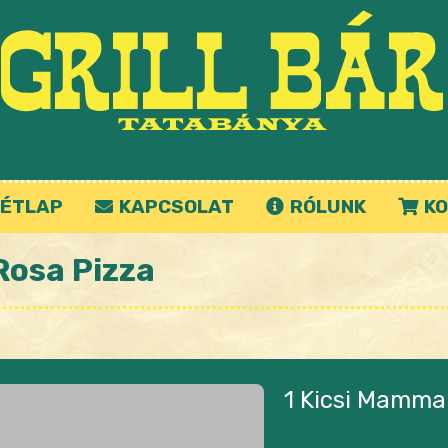
ÉTLAP
KAPCSOLAT
RÓLUNK
KO
osa Pizza
1 Kicsi Mamma