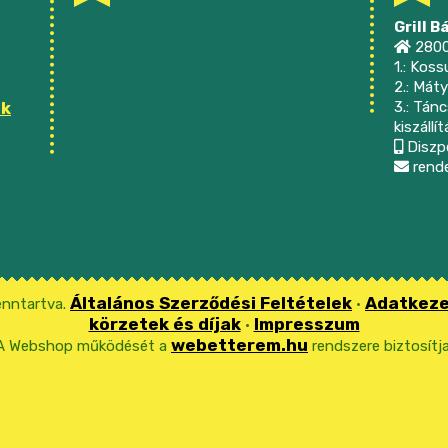
Grill B
2800
1.: Kos
2.: Máty
ak
3.: Tánc
kiszállít
Diszpé
rende
Általános Szerződési Feltételek
Adatkeze
enntartva.
•
körzetek és díjak
Impresszum
•
webetterem.hu
A Webshop működését a
rendszere biztosítja