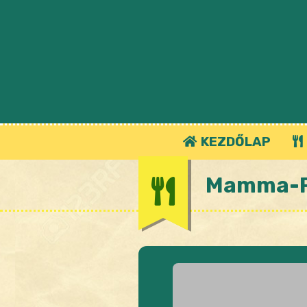
KEZDŐLAP
Mamma-R