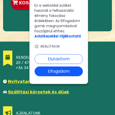
KOSÁRBA
Ez a weboldal sütiket
használ a felhasználói
élmény fokozása
érdekében. Az Elfogadom
gomb megnyomásával
hozzájárul ehhez.
Adatkezelési tájékoztató
BEÁLLÍTÁSOK
RENDELÉSFELVÉTEL
Elutasítom
20 / 474 - 2464
+36 34 / 305 - 222
Elfogadom
Nyitvatartás
Szállítási körzetek és díjak
AJÁNLATUNK