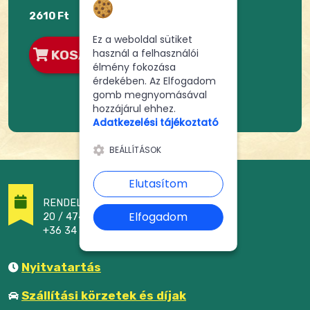
sütikhez
2610 Ft
Ez a weboldal sütiket
használ a felhasználói
KOSÁRBA
élmény fokozása
érdekében. Az Elfogadom
gomb megnyomásával
hozzájárul ehhez.
Adatkezelési tájékoztató
BEÁLLÍTÁSOK
Elutasítom
RENDELÉSFELVÉTEL
Elfogadom
20 / 474 - 2464
+36 34 / 305 - 222
Nyitvatartás
Szállítási körzetek és díjak