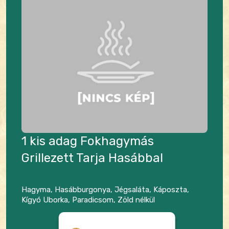
1 kis adag Fokhagymás
Grillezett Tarja Hasábbal
Hagyma, Hasábburgonya, Jégsaláta, Káposzta,
Kígyó Uborka, Paradicsom, Zöld nélkül
Hozzájárulás a