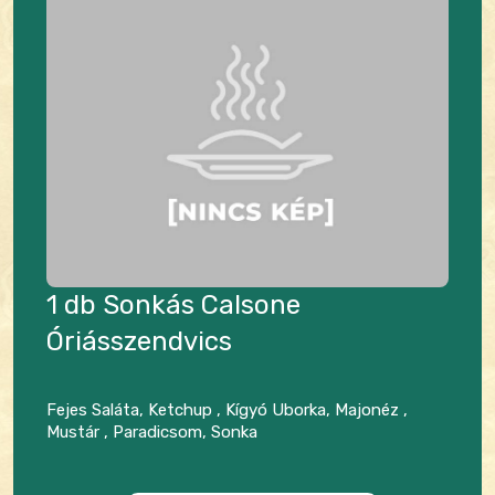
1 db Sonkás Calsone
Óriásszendvics
Fejes Saláta, Ketchup , Kígyó Uborka, Majonéz ,
Mustár , Paradicsom, Sonka