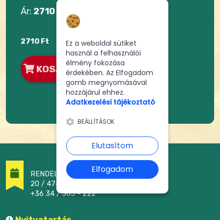
Ár:
2710 Ft
Hozzájárulás a
sütikhez
2710 Ft
Ez a weboldal sütiket
használ a felhasználói
élmény fokozása
KOSÁRBA
érdekében. Az Elfogadom
gomb megnyomásával
hozzájárul ehhez.
Adatkezelési tájékoztató
BEÁLLÍTÁSOK
Elutasítom
Elfogadom
RENDELÉSFELVÉTEL
20 / 474 - 2464
+36 34 / 305 - 222
Nyitvatartás